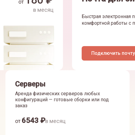
180
₽
от
в месяц
Быстрая электронная п
комфортной работы с п
Подключить почту
Серверы
Аренда физических серверов любых
конфигураций — готовые сборки или под
заказ
6543
₽
от
в месяц