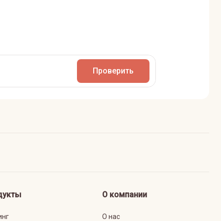
Проверить
дукты
О компании
инг
О нас