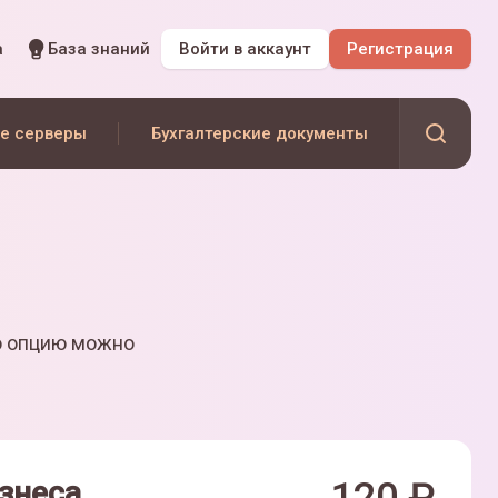
а
База знаний
Войти
в аккаунт
Регистрация
е серверы
Бухгалтерские документы
ю опцию можно
знеса