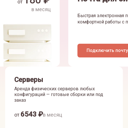
180
₽
от
в месяц
Быстрая электронная п
комфортной работы с п
Подключить почту
Серверы
Аренда физических серверов любых
конфигураций — готовые сборки или под
заказ
6543
₽
от
в месяц