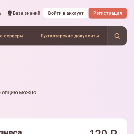
а
База знаний
Войти
в аккаунт
Регистрация
е серверы
Бухгалтерские документы
ю опцию можно
знеса