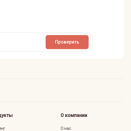
Проверить
дукты
О компании
инг
О нас