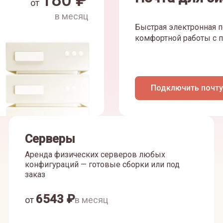
180
₽
от
в месяц
Быстрая электронная п
комфортной работы с п
Подключить почту
Серверы
Аренда физических серверов любых
конфигураций — готовые сборки или под
заказ
6543
₽
от
в месяц