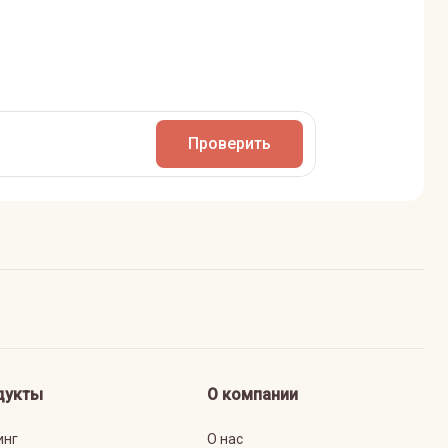
Проверить
дукты
О компании
инг
О нас