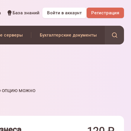
а
База знаний
Войти
в аккаунт
Регистрация
е серверы
Бухгалтерские документы
ю опцию можно
знеса