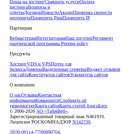
Цены на хостинг
Сравнить услуги
Оплата
хостинга
Вопросы и
ответы
Договор
Новости
Акции
Проверка скорости
интернета
Проверить Ping
Проверить IP
Партнерам
Вебмастерам
Интеграторам
Наш логотип
Регламент
партнерской программы
Peering policy
Продукты
Хостинг
VDS и VPS
Почта для
бизнеса
Домены
Выделенные серверы
Виджет отзывов
для сайта
Конструктор сайтов
Ускоритель сайтов
О компании
О нас
Отзывы
Контактная
информация
Комьюнити
Сообщить об
уязвимостях
Карта сайта
Карта статей блога
Блог
© 2006-
2026
АО «ТаймВеб»
.
Зарегистрированный товарный знак N461919.
Лицензии РОСКОМНАДЗОР
N142739
,
Л030-00114-77/00890704
,