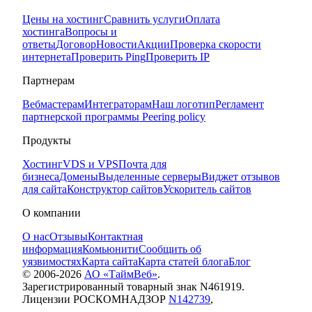
Цены на хостинг
Сравнить услуги
Оплата
хостинга
Вопросы и
ответы
Договор
Новости
Акции
Проверка скорости
интернета
Проверить Ping
Проверить IP
Партнерам
Вебмастерам
Интеграторам
Наш логотип
Регламент
партнерской программы
Peering policy
Продукты
Хостинг
VDS и VPS
Почта для
бизнеса
Домены
Выделенные серверы
Виджет отзывов
для сайта
Конструктор сайтов
Ускоритель сайтов
О компании
О нас
Отзывы
Контактная
информация
Комьюнити
Сообщить об
уязвимостях
Карта сайта
Карта статей блога
Блог
© 2006-
2026
АО «ТаймВеб»
.
Зарегистрированный товарный знак N461919.
Лицензии РОСКОМНАДЗОР
N142739
,