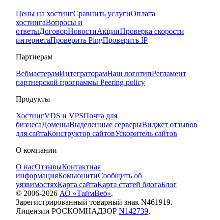
Цены на хостинг
Сравнить услуги
Оплата
хостинга
Вопросы и
ответы
Договор
Новости
Акции
Проверка скорости
интернета
Проверить Ping
Проверить IP
Партнерам
Вебмастерам
Интеграторам
Наш логотип
Регламент
партнерской программы
Peering policy
Продукты
Хостинг
VDS и VPS
Почта для
бизнеса
Домены
Выделенные серверы
Виджет отзывов
для сайта
Конструктор сайтов
Ускоритель сайтов
О компании
О нас
Отзывы
Контактная
информация
Комьюнити
Сообщить об
уязвимостях
Карта сайта
Карта статей блога
Блог
© 2006-
2026
АО «ТаймВеб»
.
Зарегистрированный товарный знак N461919.
Лицензии РОСКОМНАДЗОР
N142739
,