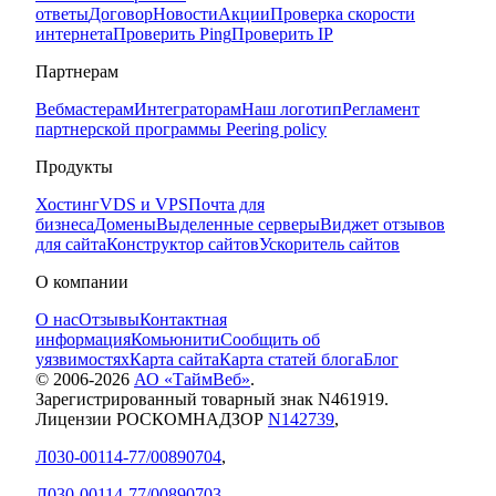
ответы
Договор
Новости
Акции
Проверка скорости
интернета
Проверить Ping
Проверить IP
Партнерам
Вебмастерам
Интеграторам
Наш логотип
Регламент
партнерской программы
Peering policy
Продукты
Хостинг
VDS и VPS
Почта для
бизнеса
Домены
Выделенные серверы
Виджет отзывов
для сайта
Конструктор сайтов
Ускоритель сайтов
О компании
О нас
Отзывы
Контактная
информация
Комьюнити
Сообщить об
уязвимостях
Карта сайта
Карта статей блога
Блог
© 2006-
2026
АО «ТаймВеб»
.
Зарегистрированный товарный знак N461919.
Лицензии РОСКОМНАДЗОР
N142739
,
Л030-00114-77/00890704
,
Л030-00114-77/00890703
.