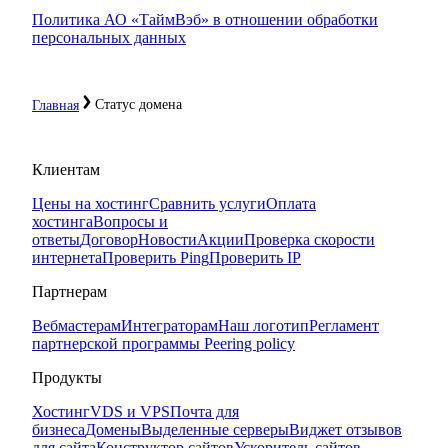
Политика АО «ТаймВэб» в отношении обработки
персональных данных
Статус домена
Главная
Клиентам
Цены на хостинг
Сравнить услуги
Оплата
хостинга
Вопросы и
ответы
Договор
Новости
Акции
Проверка скорости
интернета
Проверить Ping
Проверить IP
Партнерам
Вебмастерам
Интеграторам
Наш логотип
Регламент
партнерской программы
Peering policy
Продукты
Хостинг
VDS и VPS
Почта для
бизнеса
Домены
Выделенные серверы
Виджет отзывов
для сайта
Конструктор сайтов
Ускоритель сайтов