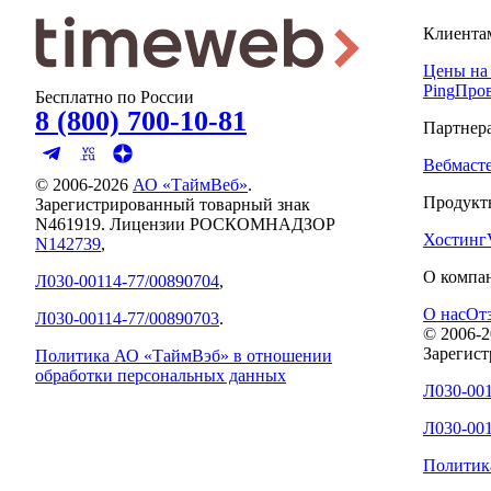
Клиента
Цены на
Ping
Пров
Бесплатно по России
8 (800) 700-10-81
Партнер
Вебмаст
© 2006-
2026
АО «ТаймВеб»
.
Продукт
Зарегистрированный товарный знак
N461919. Лицензии РОСКОМНАДЗОР
Хостинг
N142739
,
О компа
Л030-00114-77/00890704
,
О нас
От
Л030-00114-77/00890703
.
© 2006-
2
Зарегис
Политика АО «ТаймВэб» в отношении
обработки персональных данных
Л030-001
Л030-001
Политик