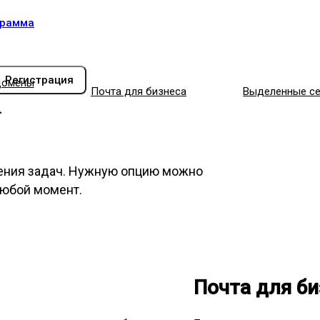
грамма
Регистрация
омены
Почта для бизнеса
Выделенные с
ения задач. Нужную опцию можно
любой момент.
Почта для би