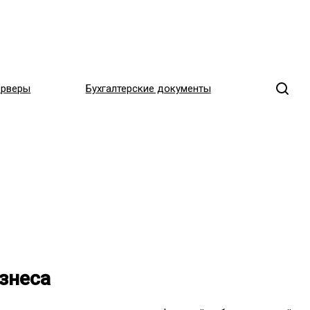
ерверы
Бухгалтерские документы
знеса