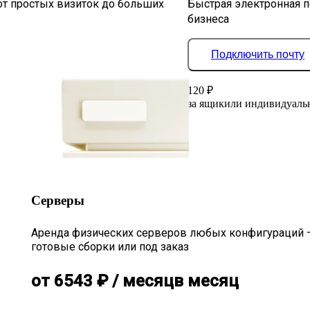
от простых визиток до больших
Быстрая электронная п
бизнеса
Подключить почту
120
₽
за ящик
или индивидуаль
Серверы
Аренда физических серверов любых конфигураций 
готовые сборки или под заказ
от
6543
₽
/ месяц
в месяц