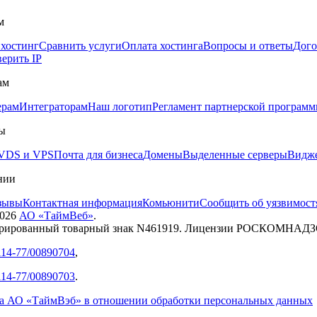
м
 хостинг
Сравнить услуги
Оплата хостинга
Вопросы и ответы
Дого
ерить IP
ам
ерам
Интеграторам
Наш логотип
Регламент партнерской програм
ы
VDS и VPS
Почта для бизнеса
Домены
Выделенные серверы
Видже
нии
зывы
Контактная информация
Комьюнити
Сообщить об уязвимост
026
АО «ТаймВеб»
.
трированный товарный знак N461919. Лицензии РОСКОМНАД
14-77/00890704
,
14-77/00890703
.
а АО «ТаймВэб» в отношении обработки персональных данных