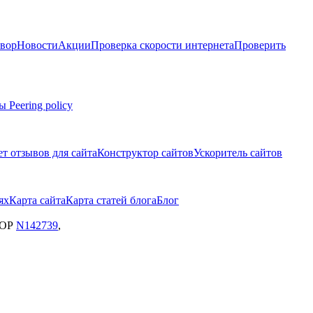
вор
Новости
Акции
Проверка скорости интернета
Проверить
мы
Peering policy
т отзывов для сайта
Конструктор сайтов
Ускоритель сайтов
ях
Карта сайта
Карта статей блога
Блог
ЗОР
N142739
,