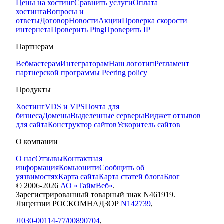
Цены на хостинг
Сравнить услуги
Оплата
хостинга
Вопросы и
ответы
Договор
Новости
Акции
Проверка скорости
интернета
Проверить Ping
Проверить IP
Партнерам
Вебмастерам
Интеграторам
Наш логотип
Регламент
партнерской программы
Peering policy
Продукты
Хостинг
VDS и VPS
Почта для
бизнеса
Домены
Выделенные серверы
Виджет отзывов
для сайта
Конструктор сайтов
Ускоритель сайтов
О компании
О нас
Отзывы
Контактная
информация
Комьюнити
Сообщить об
уязвимостях
Карта сайта
Карта статей блога
Блог
© 2006-
2026
АО «ТаймВеб»
.
Зарегистрированный товарный знак N461919.
Лицензии РОСКОМНАДЗОР
N142739
,
Л030-00114-77/00890704
,