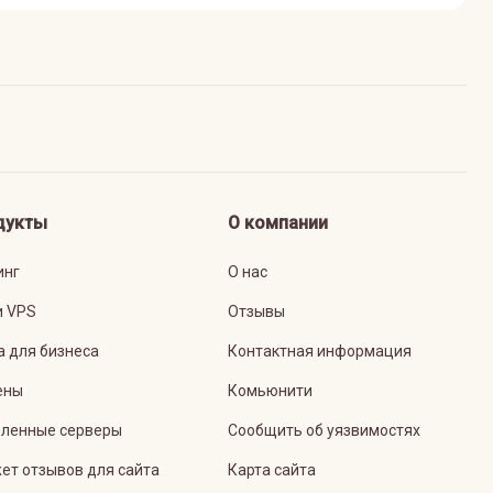
дукты
О компании
инг
О нас
и VPS
Отзывы
а для бизнеса
Контактная информация
ены
Комьюнити
ленные серверы
Сообщить об уязвимостях
ет отзывов для сайта
Карта сайта