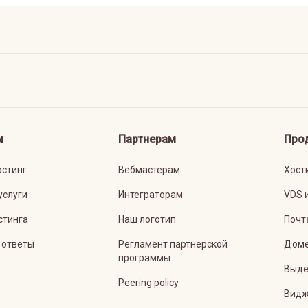
м
Партнерам
Про
остинг
Вебмастерам
Хост
услуги
Интеграторам
VDS 
стинга
Наш логотип
Почт
 ответы
Регламент партнерской
Дом
программы
Выде
Peering policy
Видж