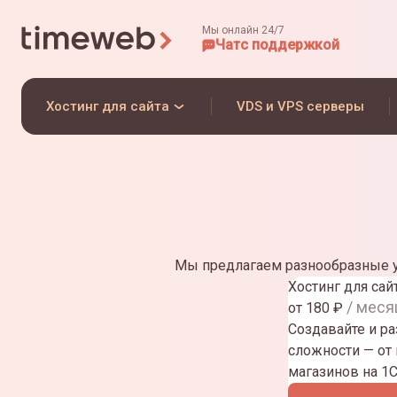
Мы онлайн 24/7
Чат
с поддержкой
Хостинг для сайта
VDS и VPS серверы
Мы предлагаем разнообразные у
Хостинг для сай
/ меся
от
180
₽
Создавайте и р
сложности — от
магазинов на 1