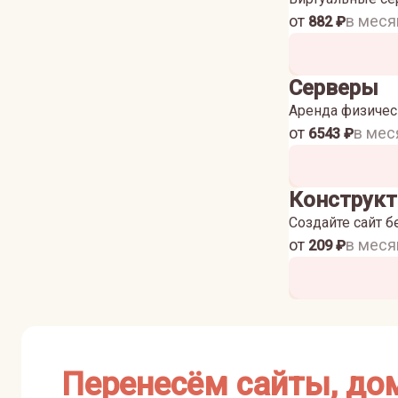
от
в меся
882
₽
Серверы
Аренда физичес
от
в мес
6543
₽
Конструкт
Создайте сайт б
от
в меся
209
₽
Перенесём сайты, до