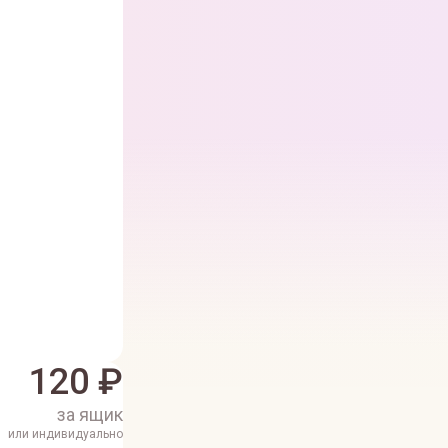
120
₽
за ящик
или индивидуально