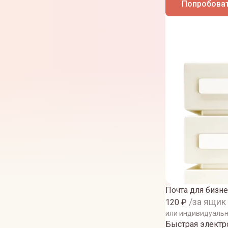
Попробоват
Почта для бизне
/за ящик
120
₽
или индивидуаль
Быстрая электро