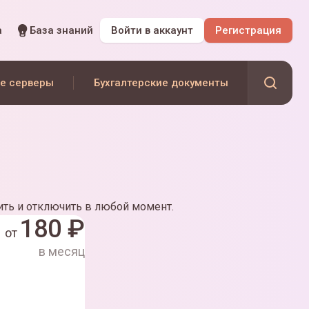
а
База знаний
Войти
в аккаунт
Регистрация
е серверы
Бухгалтерские документы
ть и отключить в любой момент.
180
₽
от
в месяц