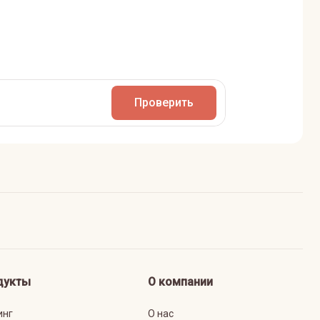
Проверить
дукты
О компании
инг
О нас