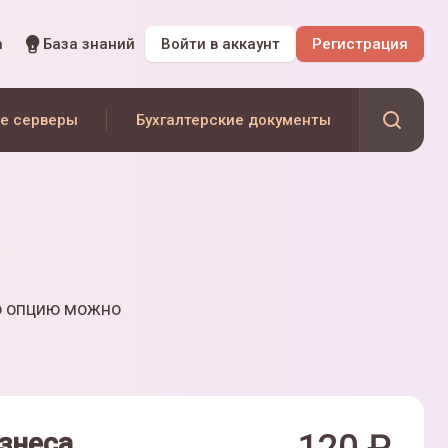
а
База знаний
Войти
в аккаунт
Регистрация
е серверы
Бухгалтерские документы
ю опцию можно
знеса