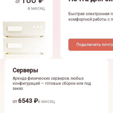
180
₽
от
в месяц
Быстрая электронная п
комфортной работы с п
Подключить почту
Серверы
Аренда физических серверов любых
конфигураций — готовые сборки или под
заказ
6543
₽
от
в месяц