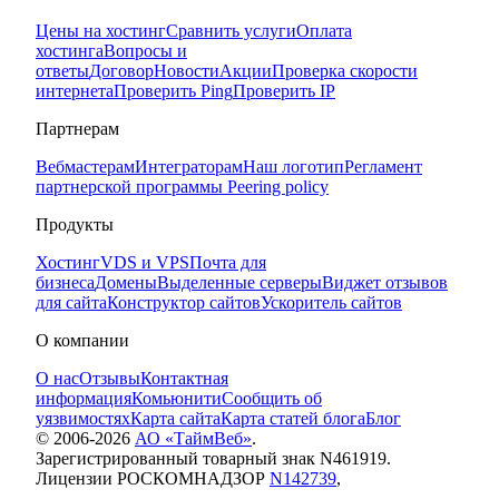
Цены на хостинг
Сравнить услуги
Оплата
хостинга
Вопросы и
ответы
Договор
Новости
Акции
Проверка скорости
интернета
Проверить Ping
Проверить IP
Партнерам
Вебмастерам
Интеграторам
Наш логотип
Регламент
партнерской программы
Peering policy
Продукты
Хостинг
VDS и VPS
Почта для
бизнеса
Домены
Выделенные серверы
Виджет отзывов
для сайта
Конструктор сайтов
Ускоритель сайтов
О компании
О нас
Отзывы
Контактная
информация
Комьюнити
Сообщить об
уязвимостях
Карта сайта
Карта статей блога
Блог
© 2006-
2026
АО «ТаймВеб»
.
Зарегистрированный товарный знак N461919.
Лицензии РОСКОМНАДЗОР
N142739
,