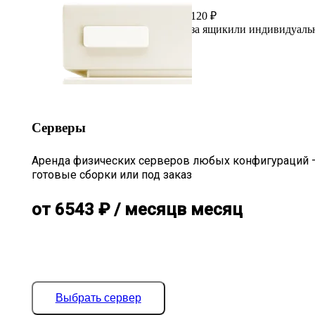
120
₽
за ящик
или индивидуаль
Серверы
Аренда физических серверов любых конфигураций 
готовые сборки или под заказ
от
6543
₽
/ месяц
в месяц
Выбрать сервер