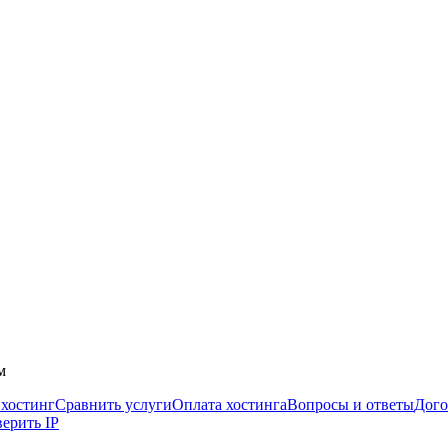
м
 хостинг
Сравнить услуги
Оплата хостинга
Вопросы и ответы
Дого
ерить IP