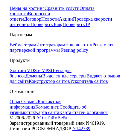
Цены на хостинг
Сравнить услуги
Оплата
хостинга
Вопросы и
ответы
Договор
Новости
Акции
Проверка скорости
интернета
Проверить Ping
Проверить IP
Партнерам
Вебмастерам
Интеграторам
Наш логотип
Регламент
партнерской программы
Peering policy
Продукты
Хостинг
VDS и VPS
Почта для
бизнеса
Домены
Выделенные серверы
Виджет отзывов
для сайта
Конструктор сайтов
Ускоритель сайтов
О компании
О нас
Отзывы
Контактная
информация
Комьюнити
Сообщить об
уязвимостях
Карта сайта
Карта статей блога
Блог
© 2006-
2026
АО «ТаймВеб»
.
Зарегистрированный товарный знак N461919.
Лицензии РОСКОМНАДЗОР
N142739
,