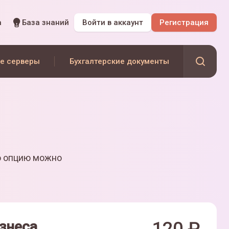
а
База знаний
Войти
в аккаунт
Регистрация
е серверы
Бухгалтерские документы
ю опцию можно
знеса