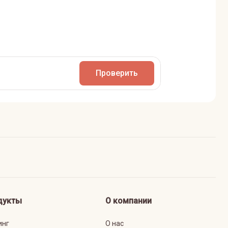
Проверить
дукты
О компании
инг
О нас