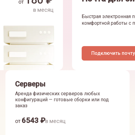
180
₽
от
в месяц
Быстрая электронная п
комфортной работы с п
Подключить почту
Серверы
Аренда физических серверов любых
конфигураций — готовые сборки или под
заказ
6543
₽
от
в месяц