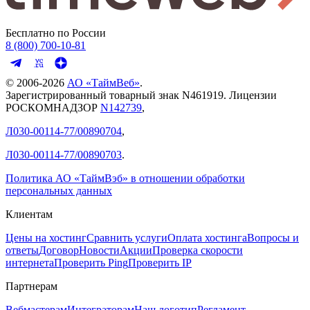
Бесплатно по России
8 (800) 700-10-81
© 2006-
2026
АО «ТаймВеб»
.
Зарегистрированный товарный знак N461919. Лицензии
РОСКОМНАДЗОР
N142739
,
Л030-00114-77/00890704
,
Л030-00114-77/00890703
.
Политика АО «ТаймВэб» в отношении обработки
персональных данных
Клиентам
Цены на хостинг
Сравнить услуги
Оплата хостинга
Вопросы и
ответы
Договор
Новости
Акции
Проверка скорости
интернета
Проверить Ping
Проверить IP
Партнерам
Вебмастерам
Интеграторам
Наш логотип
Регламент