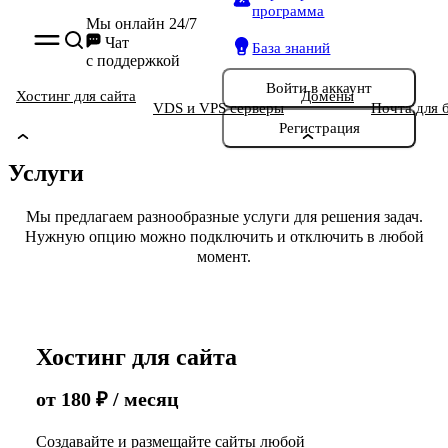
программа
Мы онлайн 24/7
Чат
База знаний
с поддержкой
Войти
в аккаунт
Хостинг для сайта
Домены
VDS и VPS серверы
Почта для 
Регистрация
Услуги
Мы предлагаем разнообразные услуги для решения задач.
Нужную опцию можно подключить и отключить в любой
момент.
Хостинг для сайта
от
180
₽
/ месяц
Создавайте и размещайте сайты любой